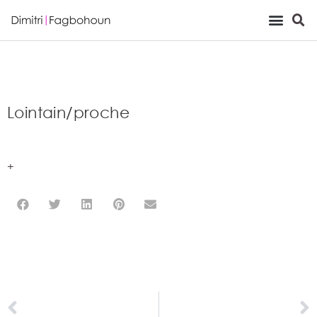
Viewing Room
Lointain/proche
+