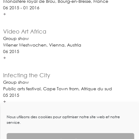
Monastère royal de Brou, Bourg-en-Bresse, France
06 2015 - 01 2016
+
Video Art Africa
Group show
Wiener Westwochen, Vienna, Austria
06 2015
+
Infecting the City
Group show
Public arts festival, Cape Town from, Afrique du sud
05 2015
+
Nous utilisons des cookies pour optimiser notre site web et notre
The Divine Comedy
service.
Group show
Smithsonian National Museum of African Art - Washington USA
04 2015