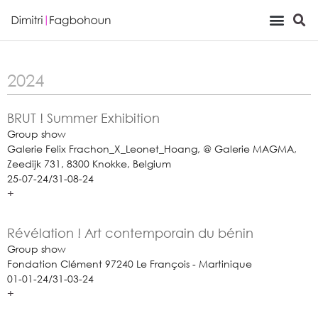
Viewing Room
Expositions Dimitri Fagbohoun
2024
BRUT ! Summer Exhibition
Group show
Galerie Felix Frachon_X_Leonet_Hoang, @ Galerie MAGMA,
Zeedijk 731, 8300 Knokke, Belgium
25-07-24/31-08-24
+
Révélation ! Art contemporain du bénin
Group show
Fondation Clément 97240 Le François - Martinique
01-01-24/31-03-24
+