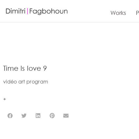
Works
P
Time Is love 9
vidéo art program
+