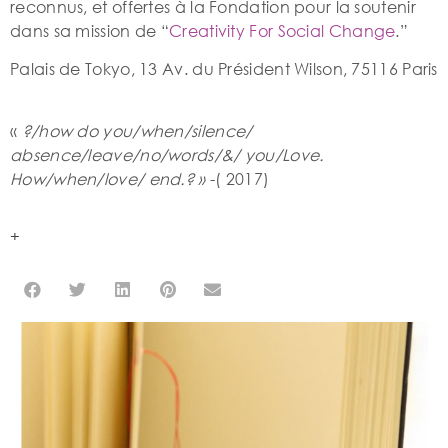
reconnus, et offertes à la Fondation pour la soutenir
dans sa mission de “
Creativity For Social Change
.”
Palais de Tokyo, 13 Av. du Président Wilson, 75116 Paris
«
?/how do you/when/silence/
absence/leave/no/words/&/ you/Love.
How/when/love/ end.? »
-( 2017)
+