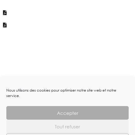
Nous utilisons des cookies pour optimiser notre site web et notre
service.
Accepter
Tout refuser
Arts-works.com – Dimitri Fagbohoun © 2023. All Rights Reserved